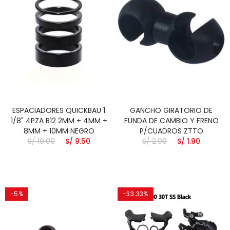
ESPACIADORES QUICKBAU 1
GANCHO GIRATORIO DE
1/8" 4PZA B12 2MM + 4MM +
FUNDA DE CAMBIO Y FRENO
8MM + 10MM NEGRO
P/CUADROS ZTTO
S/ 10.00
S/ 9.50
S/ 2.00
S/ 1.90
-5%
-33.33%