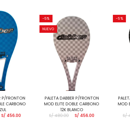
ETA DABBER
FRONTON MOD
-5%
-5%
RBONO + KEVLAR
NUEVO
ORM
435.00
ETA DABBER
FRONTON MOD
BONO + KEVLAR FIRE
435.00
ETA DABBER
FRONTON MOD
R P/FRONTON
PALETA DABBER P/FRONTON
PALET
EEN CARBONO
BLE CARBONO
MOD ELITE DOBLE CARBONO
MOD E
SADO
AZUL
12K BLANCO
435.00
S/ 456.00
S/ 480.00
S/ 456.00
S/ 