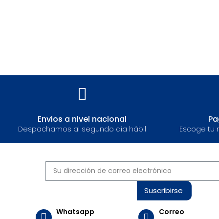
Envios a nivel nacional​
Pa
Despachamos al segundo día hábil
Escoge tu 
Suscribirse
Whatsapp
Correo