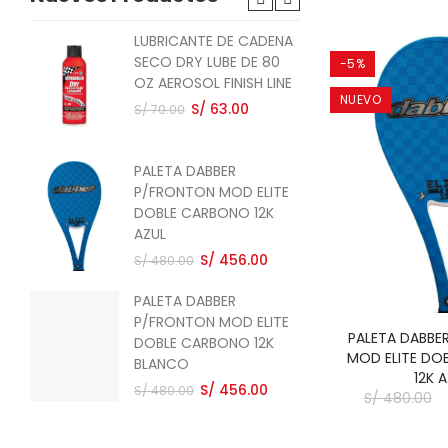
LUBRICANTE DE CADENA
PAL
SECO DRY LUBE DE 80
P/
-5%
OZ AEROSOL FINISH LINE
CA
NUEVO
ST
S/ 63.00
S/ 70.00
S/ 
PALETA DABBER
PAL
P/FRONTON MOD ELITE
P/
DOBLE CARBONO 12K
CAR
AZUL
S/ 
S/ 456.00
S/ 480.00
PALETA DABBER
PAL
P/FRONTON MOD ELITE
P/
PALETA DABBE
DOBLE CARBONO 12K
QU
MOD ELITE DO
BLANCO
RO
12K 
S/ 456.00
S/ 
S/ 480.00
S/ 480.00