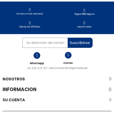
Envios a nivel nacional​
Pagos 100% Seguro
Soporte Online
Oferta los 365 días
Suscribirse
Correo
Whatsapp
atencionalcliente@strada.pe
+51 976 579 757
NOSOTROS
INFORMACION
SU CUENTA