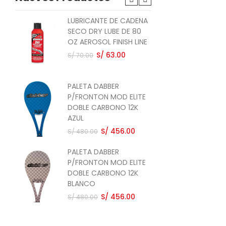
LUBRICANTE DE CADENA
PAL
SECO DRY LUBE DE 80
P/
OZ AEROSOL FINISH LINE
CA
ST
S/ 63.00
S/ 70.00
S/ 
PALETA DABBER
PAL
P/FRONTON MOD ELITE
P/
DOBLE CARBONO 12K
CAR
AZUL
S/ 
S/ 456.00
S/ 480.00
PALETA DABBER
PAL
P/FRONTON MOD ELITE
P/
DOBLE CARBONO 12K
QU
BLANCO
RO
S/ 456.00
S/ 
S/ 480.00