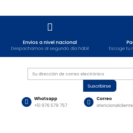
Envios a nivel nacional​
Pa
Despachamos al segundo día hábil
Escoge tu 
Suscribirse
Whatsapp
Correo
+51 976 579 757
atencionalclient