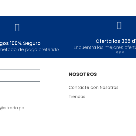
Oferta los 365 d
gos 100% Seguro
Encuentra las mejores ofert
metodo de pago preferido
lugar
NOSOTROS
Contacte con Nosotros
Tiendas
e@strada.pe