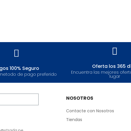
Oferta los 365 d
gos 100% Seguro
Encuentra las mejores ofert
metodo de pago preferido
lugar
NOSOTROS
Contacte con Nosotros
Tiendas
e@strada.pe