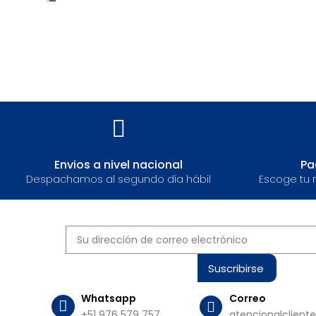
Envios a nivel nacional​
Pa
Despachamos al segundo día hábil
Escoge tu 
Suscribirse
Whatsapp
Correo
+51 976 579 757
atencionalclient