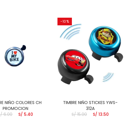
-10%
RE NIÑO COLORES CH
TIMBRE NIÑO STICKES YWS-
PROMOCION
312A
S/ 6.00
S/ 5.40
S/ 15.00
S/ 13.50