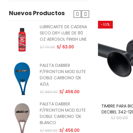
Nuevos Productos
-10%
LUBRICANTE DE CADENA
PAL
SECO DRY LUBE DE 80
P/
OZ AEROSOL FINISH LINE
CA
ST
S/ 63.00
S/ 70.00
S/ 
PALETA DABBER
PAL
P/FRONTON MOD ELITE
P/
DOBLE CARBONO 12K
CAR
AZUL
S/ 
S/ 456.00
S/ 480.00
PALETA DABBER
PAL
TIMBRE PARA BI
P/FRONTON MOD ELITE
P/
DECIBEL 342-1
DOBLE CARBONO 12K
QU
S/ 50.00
BLANCO
RO
S/ 456.00
S/ 
S/ 480.00