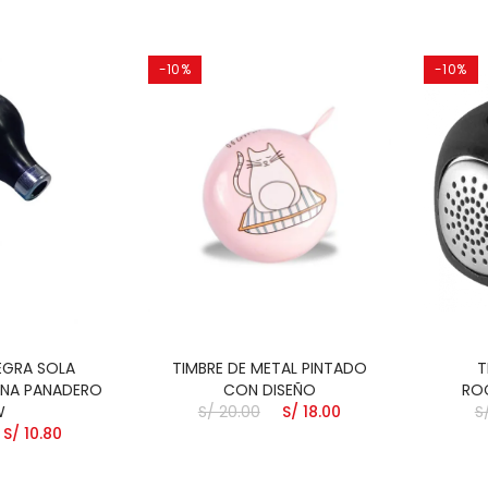
-10%
-10%
EGRA SOLA
TIMBRE DE METAL PINTADO
T
INA PANADERO
CON DISEÑO
RO
W
S/ 20.00
S/ 18.00
S
S/ 10.80