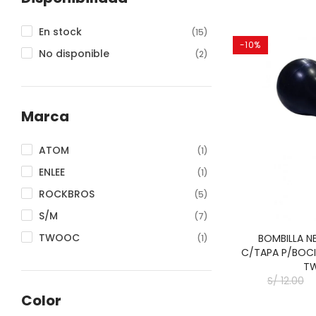
En stock
(15)
-10%
No disponible
(2)
Marca
ATOM
(1)
ENLEE
(1)
ROCKBROS
(5)
S/M
(7)
TWOOC
BOMBILLA N
(1)
C/TAPA P/BOC
T
S/ 12.00
Color