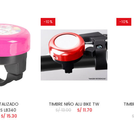
-10%
-10%
TALIZADO
TIMBRE NIÑO ALU BIKE TW
TIMB
S LB340
S/ 13.00
S/ 11.70
S/ 15.30