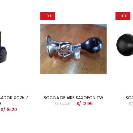
-10%
-10%
CADOR XC2517
BOCINA DE AIRE SAXOFON TW
BO
H
S/ 14.40
S/ 12.96
S/
S/ 16.20