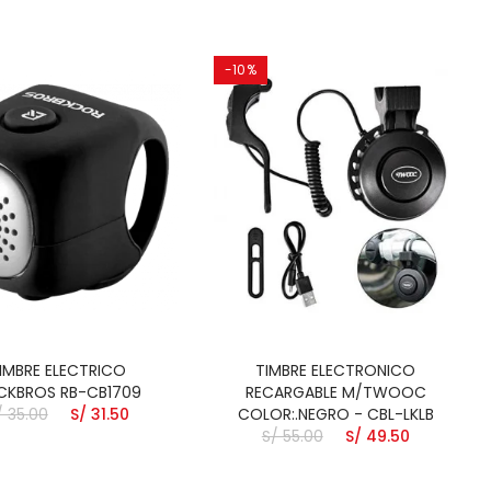
-10%
IMBRE ELECTRICO
TIMBRE ELECTRONICO
CKBROS RB-CB1709
RECARGABLE M/TWOOC
/ 35.00
S/ 31.50
COLOR:.NEGRO - CBL-LKLB
S/ 55.00
S/ 49.50