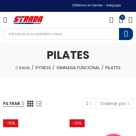
📦Retiros en tienda - Arequipa
0
PILATES
Inicio
FITNESS
GIMNASIA FUNCIONAL
PILATES
FILTRAR
2
Ordenar por
-15%
-15%