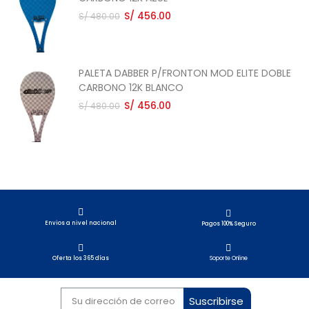
S/ 456.00
S/ 480.00
PALETA DABBER P/FRONTON MOD ELITE DOBLE
CARBONO 12K BLANCO
S/ 456.00
S/ 480.00
Envios a nivel nacional​
Pagos 100% Seguro
Soporte Online
Oferta los 365 días
Suscribirse