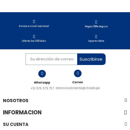
Envios a nivel nacional​
Pagos 100% Seguro
Soporte Online
Oferta los 365 días
Suscribirse
Correo
Whatsapp
atencionalcliente@strada.pe
+51 976 579 757
NOSOTROS
INFORMACION
SU CUENTA