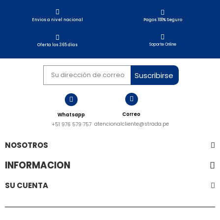
Envios a nivel nacional​
Pagos 100% Seguro
Soporte Online
Oferta los 365 días
Suscribirse
Correo
Whatsapp
atencionalcliente@strada.pe
+51 976 579 757
NOSOTROS
INFORMACION
SU CUENTA