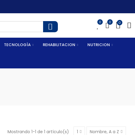
📦Retiros en ti
0
0
0
TECNOLOGÍA
REHABILITACION
NUTRICION
Mostrando 1-1 de 1 artículo(s)
1
Nombre, A a Z