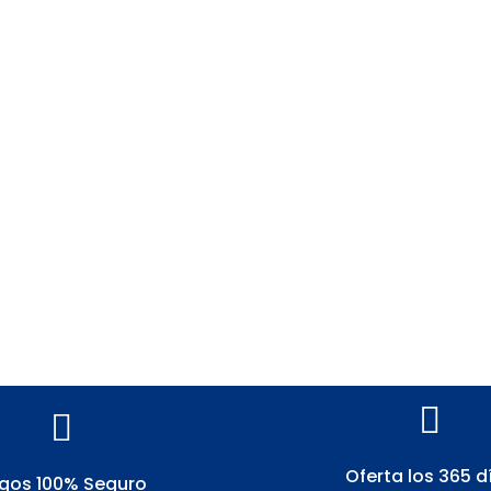
ETA DABBER
FRONTON MOD
BONO + KEVLAR FIRE
435.00
ETA DABBER
FRONTON MOD
EEN CARBONO
SADO
435.00
Oferta los 365 d
gos 100% Seguro