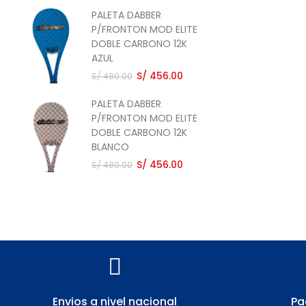
PALETA DABBER
PAL
P/FRONTON MOD ELITE
P/
DOBLE CARBONO 12K
CAR
AZUL
S/ 
S/ 456.00
S/ 480.00
PALETA DABBER
PAL
P/FRONTON MOD ELITE
P/
DOBLE CARBONO 12K
QU
BLANCO
RO
S/ 456.00
S/ 
S/ 480.00
Envios a nivel nacional​
Pa