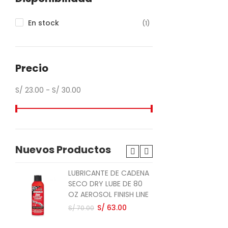
En stock
(1)
Precio
S/ 23.00 - S/ 30.00
Nuevos Productos
LUBRICANTE DE CADENA
PAL
SECO DRY LUBE DE 80
P/
OZ AEROSOL FINISH LINE
CA
ST
S/ 63.00
S/ 70.00
S/ 